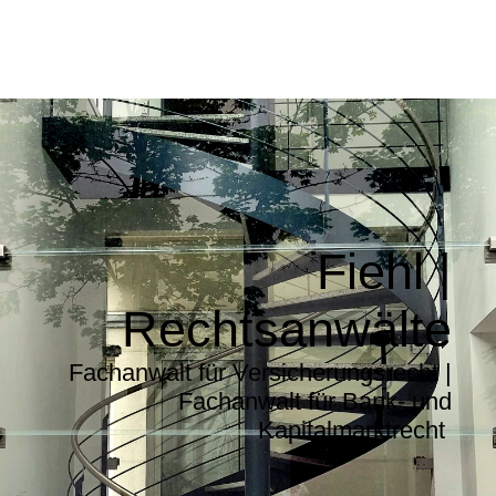
Fiehl |
Rechtsanwälte
Fachanwalt für Versicherungsrecht |
Fachanwalt für Bank- und
Kapitalmarktrecht