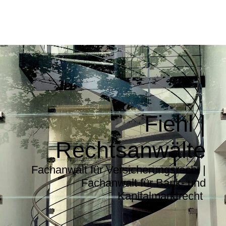
Fiehl |
Rechtsanwälte
Fachanwalt für Versicherungsrecht |
Fachanwalt für Bank- und
Kapitalmarktrecht