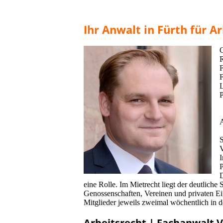
Ihr Anwalt in Fürth für A
C
F
F
P
A
S
I
P
D
eine Rolle. Im Mietrecht liegt der deutlich
Genossenschaften, Vereinen und privaten Ei
Mitglieder jeweils zweimal wöchentlich in de
Arbeitsrecht | Fachanwalt 