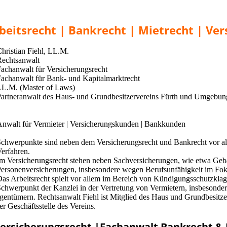
rbeitsrecht | Bankrecht | Mietrecht | Ve
hristian Fiehl, LL.M.
Rechtsanwalt
achanwalt für Versicherungsrecht
achanwalt für Bank- und Kapitalmarktrecht
LL.M. (Master of Laws)
artneranwalt des Haus- und Grundbesitzervereins Fürth und Umgebun
nwalt für Vermieter | Versicherungskunden | Bankkunden
chwerpunkte sind neben dem Versicherungsrecht und Bankrecht vor alle
Verfahren.
m Versicherungsrecht stehen neben Sachversicherungen, wie etwa Ge
ersonenversicherungen, insbesondere wegen Berufsunfähigkeit im Fo
as Arbeitsrecht spielt vor allem im Bereich von Kündigungsschutzkl
e Schwerpunkt der Kanzlei in der Vertretung von Vermietern, insbesond
gentümern. Rechtsanwalt Fiehl ist Mitglied des Haus und Grundbesitzer
r Geschäftsstelle des Vereins.
Versicherungsrecht |Fachanwalt Bankrecht & 