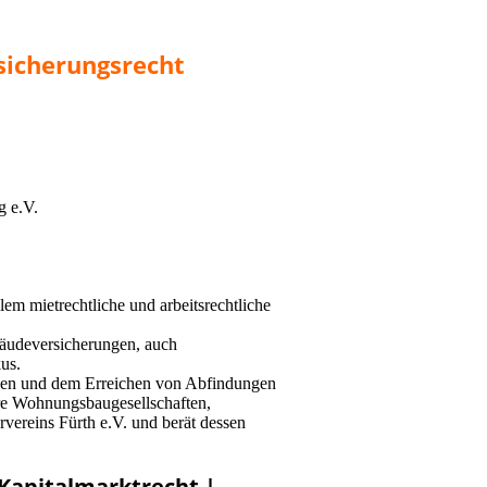
rsicherungsrecht
g e.V.
m mietrechtliche und arbeitsrechtliche
bäudeversicherungen, auch
kus.
agen und dem Erreichen von Abfindungen
ere Wohnungsbaugesellschaften,
vereins Fürth e.V. und berät dessen
Kapitalmarktrecht |